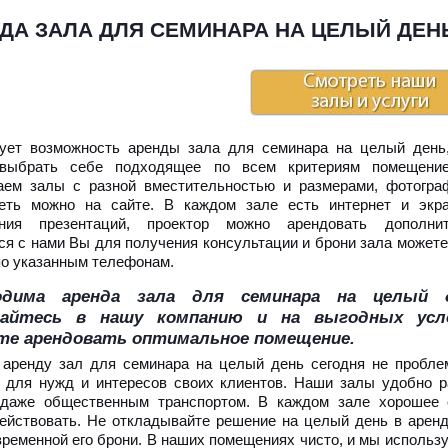
ДА ЗАЛА ДЛЯ СЕМИНАРА НА ЦЕЛЫЙ ДЕН
ует возможность аренды зала для семинара на целый день
 выбрать себе подходящее по всем критериям помещен
аем залы с разной вместительностью и размерами, фотогра
еть можно на сайте. В каждом зале есть интернет и экр
ения презентаций, проектор можно арендовать дополнит
ся с нами Вы для получения консультации и брони зала может
по указанным телефонам.
одима аренда зала для семинара на целый 
айтесь в нашу компанию и на выгодных усл
те арендовать оптимальное помещение.
 аренду зал для семинара на целый день сегодня не пробле
 для нужд и интересов своих клиентов. Наши залы удобно р
даже общественным транспортом. В каждом зале хорошее 
ействовать. Не откладывайте решение на целый день в аренд
временной его брони. В наших помещениях чисто, и мы использ