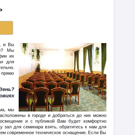
Ь
, и Вы
ие? Мы
фии их
ан для
ельно.
е прямо
день?
овиях
ма, мы
асположены в городе и добраться до них можно
освещение и с публикой Вам будет комфортно
у зал для семинара взять, обратитесь к нам для
уем современное техническое оснащение. Если Вы