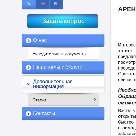
RU
UA
EN
АРЕН
О нас
Интерес
хотите
Учредительные документы
предлаг
посмотр
Наши залы и Услуги
провед
Связать
сейчас 
Дополнительная
информация
Необх
Обращ
Статьи
сможе
Взять в
Контакты
открыты
быстро 
взаимод
заблаго