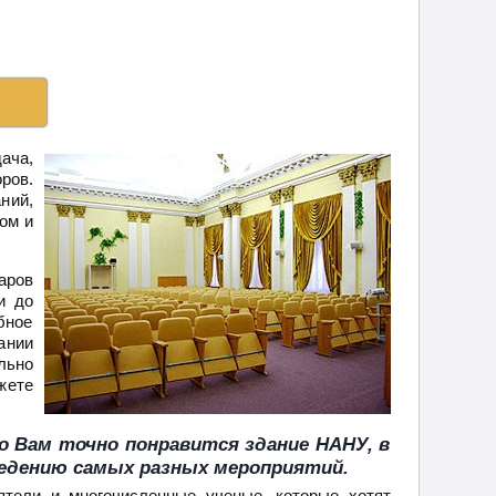
ача,
ров.
ний,
ом и
аров
и до
бное
ании
льно
жете
о Вам точно понравится здание НАНУ, в
едению самых разных мероприятий.
тели и многочисленные ученые, которые хотят