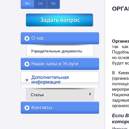
RU
UA
EN
ОРГА
О нас
Органи
так ка
Учредительные документы
Подобны
но осно
будет в
Наши залы и Услуги
В Киев
Дополнительная
(органи
информация
полноце
меропри
Национа
Статьи
задумы
организ
Контакты
Если В
котор
Именно 