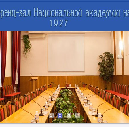
1
2
3
4