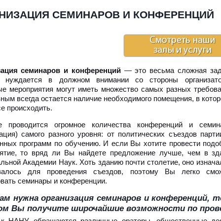
НИЗАЦИЯ СЕМИНАРОВ И КОНФЕРЕНЦИЙ
зация семинаров и конференций
— это весьма сложная зад
к нуждается в должном внимании со стороны организато
е мероприятия могут иметь множество самых разных требова
вным всегда остается наличие необходимого помещения, в котор
се происходить.
е проводится огромное количества конференций и семин
зация) самого разного уровня: от политических съездов парти
нных программ по обучению. И если Вы хотите провести подо
ятие, то вряд ли Вы найдете предложение лучше, чем в зд
льной Академии Наук. Хоть зданию почти столетие, оно изнача
валось для проведения съездов, поэтому Вы легко смо
овать семинары и конференции.
ам нужна организация семинаров и конференций, т
ом Вы получите широчайшие возможности по пров
к НАНУ обращаются различные ораторы, общественные дея