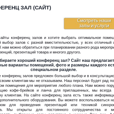
ЕРЕНЦ ЗАЛ (САЙТ)
айты конференц залов и хотите выбрать оптимальное поме
 выбор залов с разной вместительностью, у всех отличный 
 К нам можно обратиться при планировании разного рода меропр
енций, презентаций товара и многого другого.
бираете хороший конференц зал? Сайт наш предлагае
ные варианты помещений, фото и размеры каждого ест
специальном разделе.
е конференц залов предложен большой выбор и в консультаци
своим клиентам мы не отказываем. Наш персонал будет рад п
ом помещения для мероприятия любого плана. Нам можно пор
ацию кофе-брейков и ланча для приглашенных, мы всегда
чу клиентам. На сайте конференц зала есть также информац
дополнительного оборудования. Вы можете воспользоваться 
ором для проведения презентаций или техникой синхрон
да. Мы открыты для постоянного сотрудничества и м