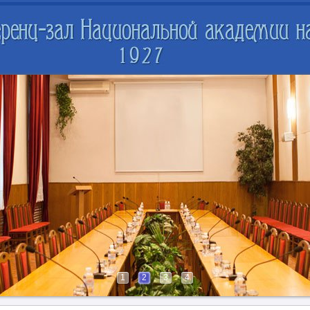
1
2
3
4