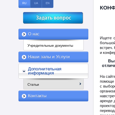
RU
UA
EN
КОНФ
О нас
Ищете с
большой
Учредительные документы
встреч.
и конфер
Наши залы и Услуги
Вы
отлич
Дополнительная
информация
На сайт
помощи 
Статьи
с выбор
организ
Контакты
навстре
аренде 
проект
перево