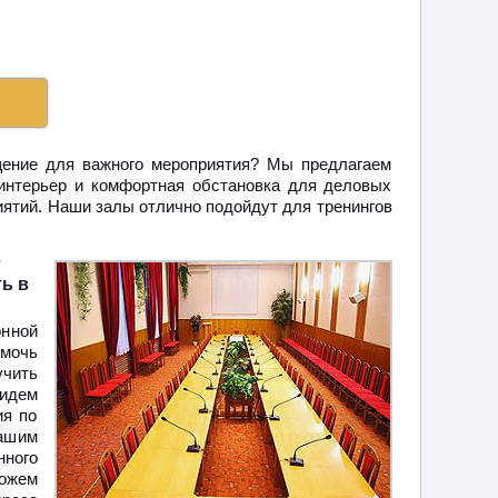
щение для важного мероприятия? Мы предлагаем
интерьер и комфортная обстановка для деловых
иятий. Наши залы отлично подойдут для тренингов
т
ь в
онной
омочь
учить
 идем
ия по
нашим
ного
ожем