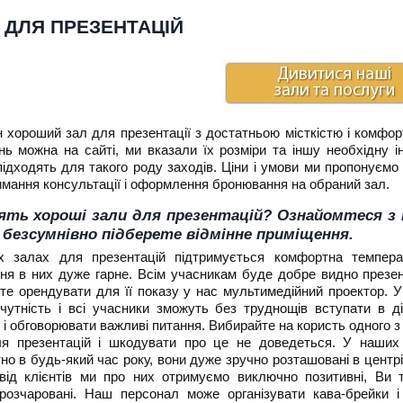
 ДЛЯ ПРЕЗЕНТАЦІЙ
н хороший зал для презентації з достатньою місткістю і комф
нь можна на сайті, ми вказали їх розміри та іншу необхідну 
ідходять для такого роду заходів. Ціни і умови ми пропонуємо 
имання консультації і оформлення бронювання на обраний зал.
ять хороші зали для презентацій? Ознайомтеся з 
 безсумнівно підберете відмінне приміщення.
 залах для презентацій підтримується комфортна темпера
ння в них дуже гарне. Всім учасникам буде добре видно презен
те орендувати для її показу у нас мультимедійний проектор. У
чутність і всі учасники зможуть без труднощів вступати в ді
і обговорювати важливі питання. Вибирайте на користь одного 
ля презентацій і шкодувати про це не доведеться. У наших
о в будь-який час року, вони дуже зручно розташовані в центрі
 від клієнтів ми про них отримуємо виключно позитивні, Ви 
розчаровані. Наш персонал може організувати кава-брейки і 