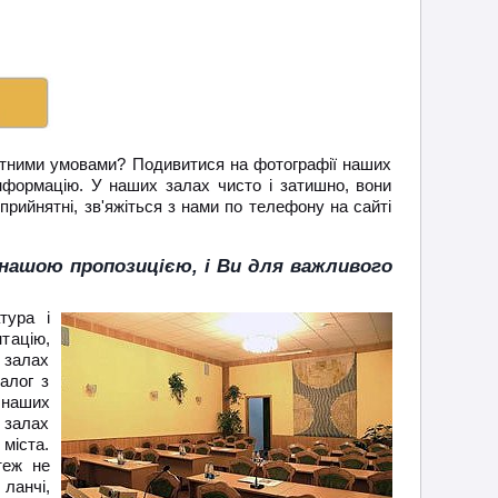
ортними умовами? Подивитися на фотографії наших
інформацію. У наших залах чисто і затишно, вони
прийнятні, зв'яжіться з нами по телефону на сайті
нашою пропозицією, і Ви для важливого
тура і
тацію,
 залах
алог з
з наших
 залах
 міста.
теж не
ланчі,