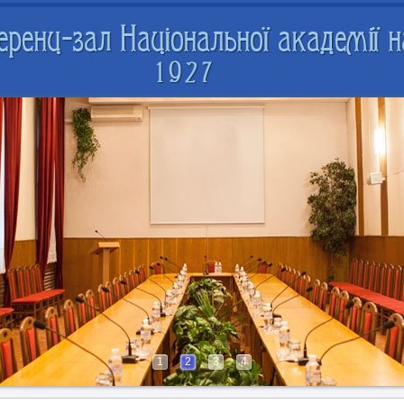
1
2
3
4