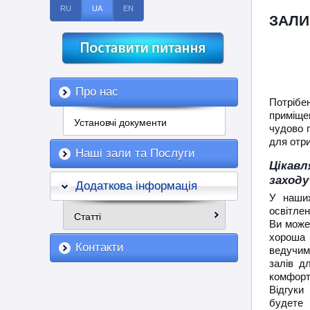
RU
UA
EN
ЗАЛИ
Про нас
Потрібе
приміще
Установчі документи
чудово п
для отр
Наші зали та Послуги
Цікавл
заходу
Додаткова інформація
У наших
освітле
Статті
Ви може
хороша 
Контакти
ведучим 
залів д
комфортн
Відгуки
будете 