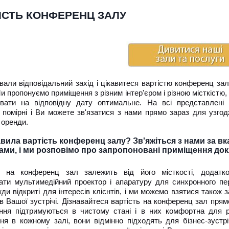
ІСТЬ КОНФЕРЕНЦ ЗАЛУ
али відповідальний захід і цікавитеся вартістю конференц залі
и пропонуємо приміщення з різним інтер'єром і різною місткістю
вати на відповідну дату оптимальне. На всі представлені
и помірні і Ви можете зв'язатися з нами прямо зараз для узгод
 оренди.
авила вартість конференц залу? Зв'яжіться з нами за в
ми, і ми розповімо про запропоновані приміщення док
ь на конференц зал залежить від його місткості, додатк
ати мультимедійний проектор і апаратуру для синхронного пе
ди відкриті для інтересів клієнтів, і ми можемо взятися також 
в Вашої зустрічі. Дізнавайтеся вартість на конференц зал прям
ння підтримуються в чистому стані і в них комфортна для 
ння в кожному залі, вони відмінно підходять для бізнес-зустр