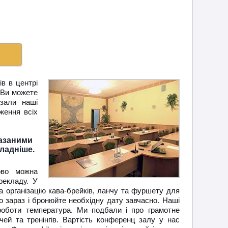
в в центрі
, Ви можете
 зали наші
ження всіх
казаними
ладніше.
ово можна
рекладу. У
за організацію кава-брейків, ланчу та фуршету для
о зараз і бронюйте необхідну дату завчасно. Наші
роботи температура. Ми подбали і про грамотне
ічей та тренінгів. Вартість конференц залу у нас