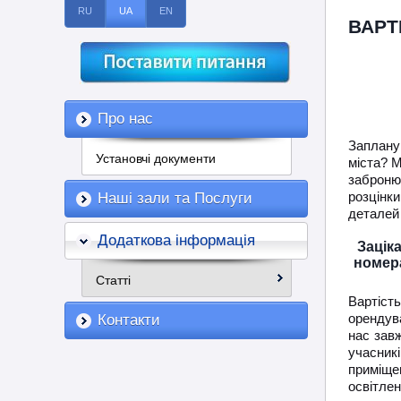
RU
UA
EN
ВАРТ
Про нас
Запланув
Установчі документи
міста? М
заброню
розцінк
Наші зали та Послуги
деталей
Додаткова інформація
Зацік
номера
Статті
Вартіст
орендув
Контакти
нас завж
учасникі
приміще
освітле