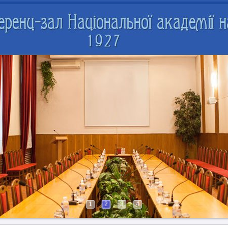
1
2
3
4